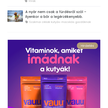
Hírek
A nyár nem csak a fürdésről szól –
ilyenkor a bőr a legérzékenyebb.
Szakmai cikkek kutyás-macskás gazdáknak
Hirdetés