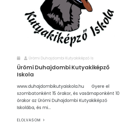
Ürömi Duhajdombi Kutyakiképző Is
Ürömi Duhajdombi Kutyakiképző
Iskola
www.duhajdombikutyaiskola.hu Gyere el
szombatonként 15 órakor, és vasárnaponként 10
órakor az Ürömi Duhajdombi Kutyakiképző
Iskolába, és mi...
ELOLVASOM