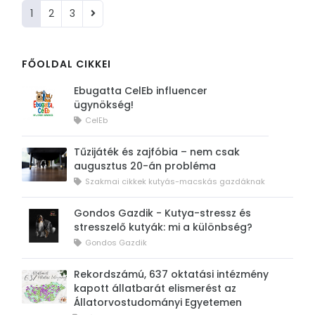
1
2
3
FŐOLDAL CIKKEI
Ebugatta CelEb influencer
ügynökség!
CelEb
Tűzijáték és zajfóbia – nem csak
augusztus 20-án probléma
Szakmai cikkek kutyás-macskás gazdáknak
Gondos Gazdik - Kutya-stressz és
stresszelő kutyák: mi a különbség?
Gondos Gazdik
Rekordszámú, 637 oktatási intézmény
kapott állatbarát elismerést az
Állatorvostudományi Egyetemen