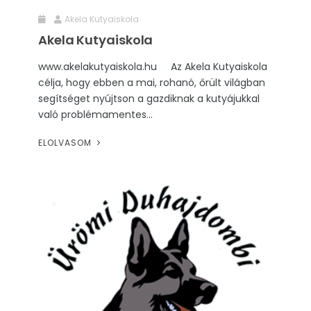
Akela Kutyaiskola
Akela Kutyaiskola
www.akelakutyaiskola.hu Az Akela Kutyaiskola
célja, hogy ebben a mai, rohanó, őrült világban
segítséget nyújtson a gazdiknak a kutyájukkal
való problémamentes...
ELOLVASOM