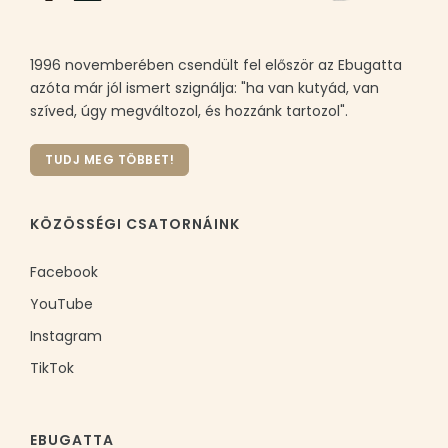
1996 novemberében csendült fel először az Ebugatta
azóta már jól ismert szignálja: "ha van kutyád, van
szíved, úgy megváltozol, és hozzánk tartozol".
TUDJ MEG TÖBBET!
KÖZÖSSÉGI CSATORNÁINK
Facebook
YouTube
Instagram
TikTok
EBUGATTA