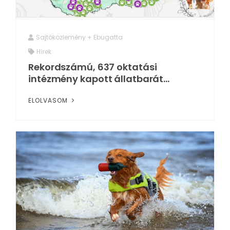
Sajtóközlemény + Ebugatta
Hírek
Rekordszámú, 637 oktatási
intézmény kapott állatbarát...
ELOLVASOM