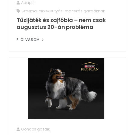
Adaptil
Szakmai cikkek kutyás-macskás gazdáknak
Tűzijáték és zajfóbia – nem csak
augusztus 20-án probléma
ELOLVASOM
Gondos gazdik