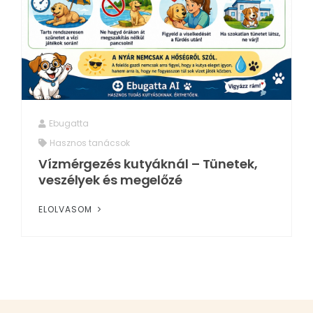
Ebugatta
Hasznos tanácsok
Vízmérgezés kutyáknál – Tünetek,
veszélyek és megelőzé
ELOLVASOM