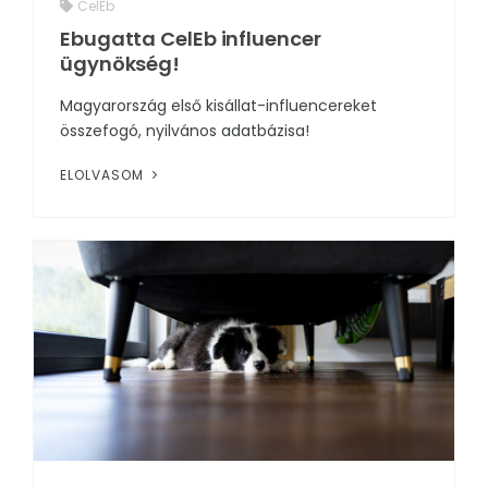
CelEb
Ebugatta CelEb influencer
RENDEZVÉNYEK
ügynökség!
REKLÁMAJÁNDÉK
Magyarország első kisállat-influencereket
összefogó, nyilvános adatbázisa!
ELOLVASOM