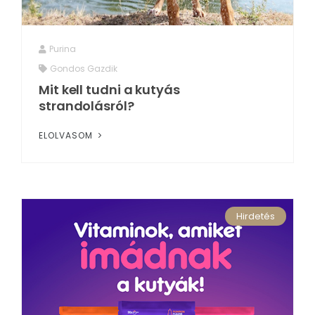
Purina
Gondos Gazdik
Mit kell tudni a kutyás
strandolásról?
ELOLVASOM
Hirdetés