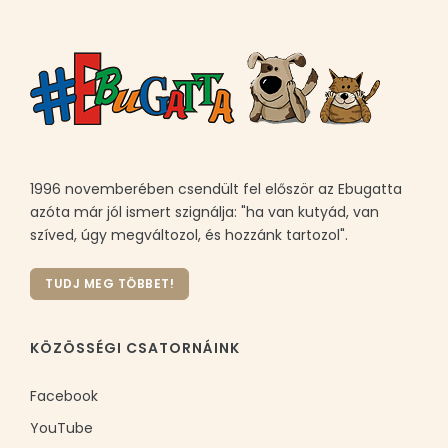
1996 novemberében csendült fel először az Ebugatta
azóta már jól ismert szignálja: "ha van kutyád, van
szíved, úgy megváltozol, és hozzánk tartozol".
TUDJ MEG TÖBBET!
KÖZÖSSÉGI CSATORNÁINK
Facebook
YouTube