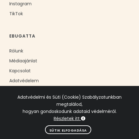
Instagram
TikTok
EBUGATTA
Rólunk
Médiaajánlat
Kapcsolat
Adatvédelem
Adatvédelmi és Süti (Cookie) Szabályzatunkban
megtalálod,
hogyan gondoskodunk adataid védelméről.
Részletek itt
© 2006-2025 EBADTA-EB Kft. Minden jog fenntartva.
SÜTIK ELFOGADÁSA