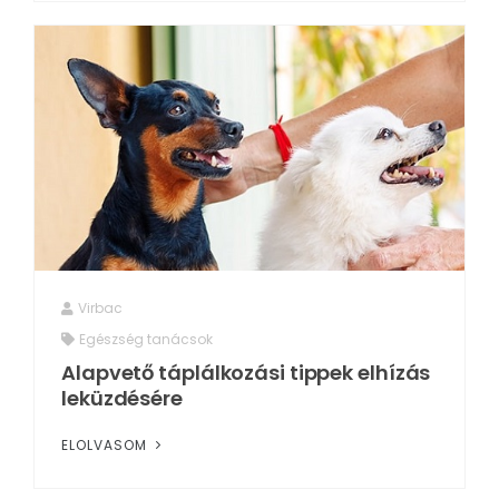
Virbac
Egészség tanácsok
Alapvető táplálkozási tippek elhízás
leküzdésére
ELOLVASOM