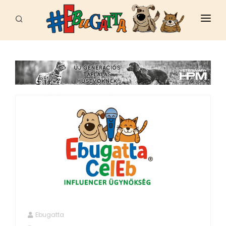
FŐOLDAL
HÍREK
CELEB
FAJTÁK
ÁLLATI JÓ HELYEK
EBUGATTA
ÁLLATVÉDELEM
SPORT - MUNKA
Ebugatta
EGÉSZSÉG