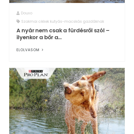
Douxo
Szakmai cikkek kutyás-macskás gazdáknak
A nyár nem csak a fürdésről szól –
ilyenkor a bőr a...
ELOLVASOM