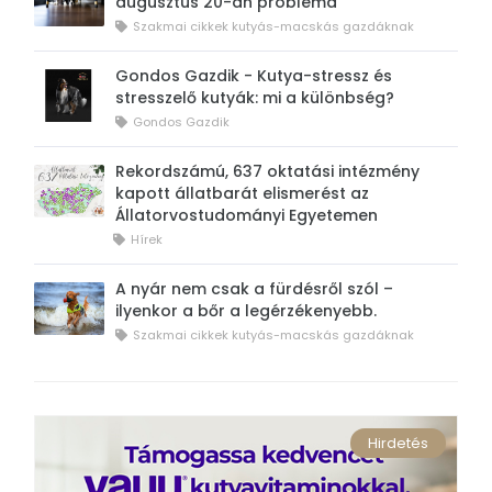
augusztus 20-án probléma
Szakmai cikkek kutyás-macskás gazdáknak
Gondos Gazdik - Kutya-stressz és
stresszelő kutyák: mi a különbség?
Gondos Gazdik
Rekordszámú, 637 oktatási intézmény
kapott állatbarát elismerést az
Állatorvostudományi Egyetemen
Hírek
A nyár nem csak a fürdésről szól –
ilyenkor a bőr a legérzékenyebb.
Szakmai cikkek kutyás-macskás gazdáknak
Hirdetés