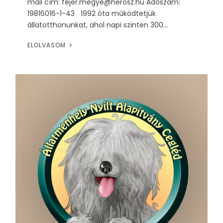
mail cím: fejer.megye@herosz.hu Adószám:
19816016-1-43 1992 óta működtetjük
állatotthonunkat, ahol napi szinten 300...
ELOLVASOM