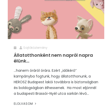
RENDEZVÉNYEK
REKLÁMAJÁNDÉK
Sajtóközlemény
Állatotthonként nem napról napra
élünk…
…hanem óráról órára. Ezért „időkérő”
kampányba fogtunk, hogy állatotthonunk, a
HEROSZ Budapest lakói továbbra is biztonságban
és boldogságban élhessenek. Ha most eljönnél
a budapesti Brassói-Nyél utca sarkán lévő...
ELOLVASOM