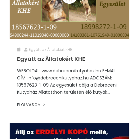
Együtt az Állatokért KHE
Együtt az Állatokért KHE
WEBOLDAL: www.debrecenikutyahaz.hu E-MAIL
CÍM: info@debrecenikutyahaz.hu ADÓSZÁM:
18567623-1-09 Az egyesület célja a Debreceni
Kutyaház Állatotthon területén élő kutyák...
ELOLVASOM