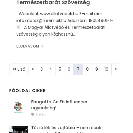
Természetbarát Szövetség
Weboldal: www.allatvedok.hu E-mail cím:
info.matsz@freemail.hu Adószám: 18054901-1-
41 A Magyar Állatvédő és Természetbarát
Szövetség olyan közhasznú...
ELOLVASOM
Első
3
4
5
6
7
8
9
10
FŐOLDAL CIKKEI
Ebugatta CelEb influencer
ügynökség!
CelEb
Tűzijáték és zajfóbia – nem csak