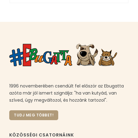
1996 novemberében csendült fel először az Ebugatta
azóta már jól ismert szignálja: "ha van kutyád, van
szíved, úgy megváltozol, és hozzánk tartozol".
TUDJ MEG TÖBBET!
KÖZÖSSÉGI CSATORNÁINK