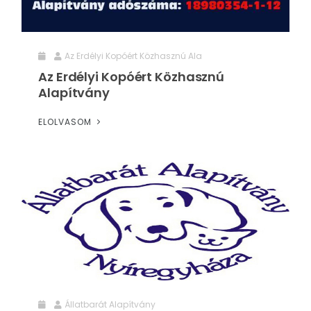
Az Erdélyi Kopóért Közhasznú Ala
Az Erdélyi Kopóért Közhasznú
Alapítvány
ELOLVASOM
Állatbarát Alapítvány