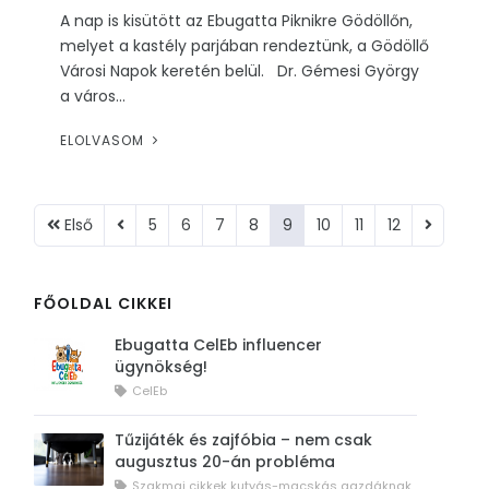
A nap is kisütött az Ebugatta Piknikre Gödöllőn,
melyet a kastély parjában rendeztünk, a Gödöllő
Városi Napok keretén belül. Dr. Gémesi György
a város...
ELOLVASOM
Első
5
6
7
8
9
10
11
12
FŐOLDAL CIKKEI
Ebugatta CelEb influencer
ügynökség!
CelEb
Tűzijáték és zajfóbia – nem csak
augusztus 20-án probléma
Szakmai cikkek kutyás-macskás gazdáknak