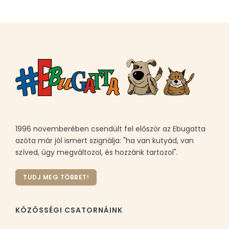
1996 novemberében csendült fel először az Ebugatta
azóta már jól ismert szignálja: "ha van kutyád, van
szíved, úgy megváltozol, és hozzánk tartozol".
TUDJ MEG TÖBBET!
KÖZÖSSÉGI CSATORNÁINK