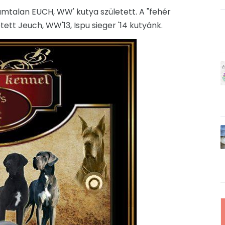
ámtalan EUCH, WW' kutya született. A "fehér
tett Jeuch, WW'13, Ispu sieger '14 kutyánk.