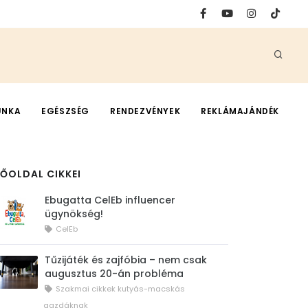
UNKA
EGÉSZSÉG
RENDEZVÉNYEK
REKLÁMAJÁNDÉK
FŐOLDAL CIKKEI
Ebugatta CelEb influencer
ügynökség!
CelEb
Tűzijáték és zajfóbia – nem csak
augusztus 20-án probléma
Szakmai cikkek kutyás-macskás
gazdáknak