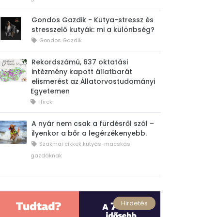
Gondos Gazdik - Kutya-stressz és
stresszelő kutyák: mi a különbség?
Gondos Gazdik
Rekordszámú, 637 oktatási
intézmény kapott állatbarát
elismerést az Állatorvostudományi
Egyetemen
Hírek
A nyár nem csak a fürdésről szól –
ilyenkor a bőr a legérzékenyebb.
Szakmai cikkek kutyás-macskás
gazdáknak
Hirdetés