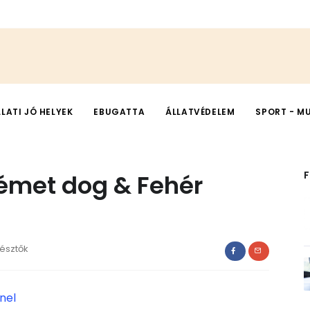
LLATI JÓ HELYEK
EBUGATTA
ÁLLATVÉDELEM
SPORT - M
émet dog & Fehér
észtők
nel