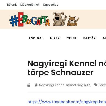
Rólunk
Médiaajánlat
Kapcsolat
FŐOLDAL
HÍREK
CELEB
FAJTÁK
Á
Nagyiregi Kennel n
törpe Schnauzer
Nagyiregi Kennel német dog & Fe
Teny
https://www.facebook.com/nagyiregi.ken