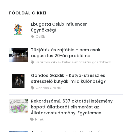
FŐOLDAL CIKKEI
Ebugatta CelEb influencer
ügynökség!
CelEb
Tűzijáték és zajfóbia – nem csak
augusztus 20-án probléma
Szakmai cikkek kutyás-macskás gazdáknak
Gondos Gazdik - Kutya-stressz és
stresszelő kutyák: mi a különbség?
Gondos Gazdik
Rekordszámú, 637 oktatási intézmény
kapott állatbarát elismerést az
Állatorvostudományi Egyetemen
Hírek