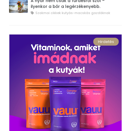
A nyár nem csak a fürdésről szól –
ilyenkor a bőr a legérzékenyebb.
Szakmai cikkek kutyás-macskás gazdáknak
Hirdetés