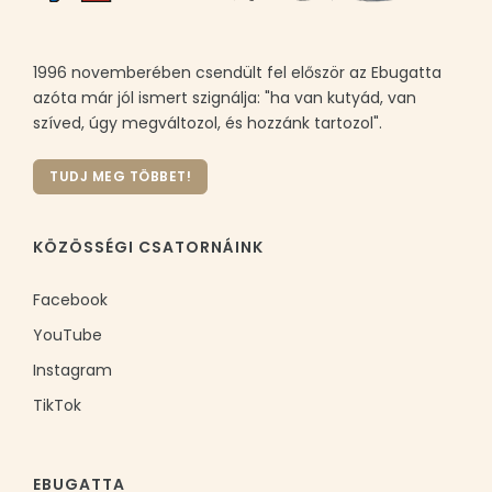
1996 novemberében csendült fel először az Ebugatta
azóta már jól ismert szignálja: "ha van kutyád, van
szíved, úgy megváltozol, és hozzánk tartozol".
TUDJ MEG TÖBBET!
KÖZÖSSÉGI CSATORNÁINK
Facebook
YouTube
Instagram
TikTok
EBUGATTA