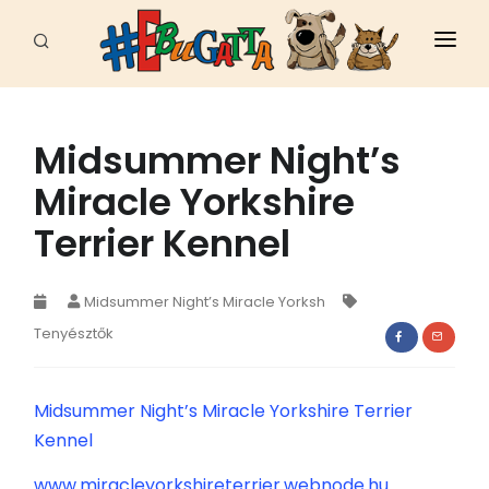
FŐOLDAL
HÍREK
Midsummer Night’s
Miracle Yorkshire
CELEB
Terrier Kennel
FAJTÁK
ÁLLATI JÓ HELYEK
Midsummer Night’s Miracle Yorksh
Tenyésztők
EBUGATTA
ÁLLATVÉDELEM
Midsummer Night’s Miracle Yorkshire Terrier
SPORT - MUNKA
Kennel
www.miracleyorkshireterrier.webnode.hu
EGÉSZSÉG