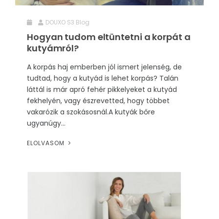
DOUXO S3 Blog
Hogyan tudom eltüntetni a korpát a
kutyámról?
A korpás haj emberben jól ismert jelenség, de
tudtad, hogy a kutyád is lehet korpás? Talán
láttál is már apró fehér pikkelyeket a kutyád
fekhelyén, vagy észrevetted, hogy többet
vakarózik a szokásosnál.A kutyák bőre
ugyanúgy...
ELOLVASOM