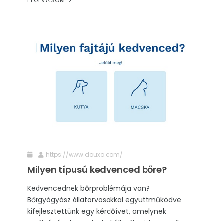
ELOLVASOM
https://www.douxo.com/
Milyen típusú kedvenced bőre?
Kedvencednek bőrproblémája van?
Bőrgyógyász állatorvosokkal együttműködve
kifejlesztettünk egy kérdőívet, amelynek