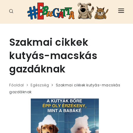
FŐOLDAL
HÍREK
Szakmai cikkek
CELEB
kutyás-macskás
FAJTÁK
gazdáknak
ÁLLATI JÓ HELYEK
Főoldal
Egészség
Szakmai cikkek kutyás-macskás
EBUGATTA
gazdáknak
ÁLLATVÉDELEM
SPORT - MUNKA
EGÉSZSÉG