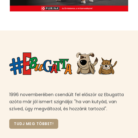
1996 novemberében csendült fel először az Ebugatta
azóta már jól ismert szignálja: "ha van kutyád, van
szíved, úgy megváltozol, és hozzánk tartozol".
TUDJ MEG TÖBBET!