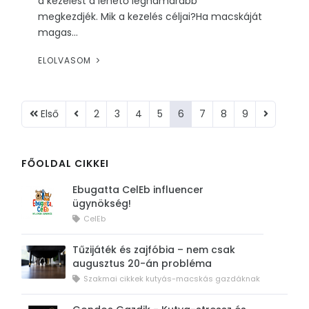
a kezelést a lehető leghamarabb
megkezdjék. Mik a kezelés céljai?Ha macskáját
magas...
ELOLVASOM
Első
2
3
4
5
6
7
8
9
FŐOLDAL CIKKEI
Ebugatta CelEb influencer
ügynökség!
CelEb
Tűzijáték és zajfóbia – nem csak
augusztus 20-án probléma
Szakmai cikkek kutyás-macskás gazdáknak