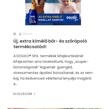
RENDEZVÉNYEK
REKLÁMAJÁNDÉK
Douxo
Új, extra kímélő bőr- és szőrápoló
termékcsalád!
A DOUXO® SPA termékek kifejlesztésénél
kifejezetten arra törekedtünk, hogy „szuper-
biztonságosak” legyenek: gyengéd,
stresszmentes ápolást biztosítanak, és az sem
baj, ha kedvenced véletlenül lenyalja magáról.
A...
ELOLVASOM