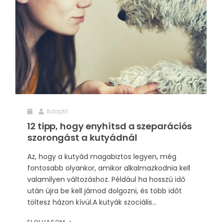
Adaptil
12 tipp, hogy enyhítsd a szeparációs
szorongást a kutyádnál
Az, hogy a kutyád magabiztos legyen, még
fontosabb olyankor, amikor alkalmazkodnia kell
valamilyen változáshoz. Például ha hosszú idő
után újra be kell járnod dolgozni, és több időt
töltesz házon kívül.A kutyák szociális...