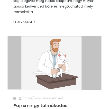
segítségével meg tudod állapítani, hogy milyen
típusú kedvenced bőre és megtudhatod, mely
termékek a...
ELOLVASOM
https://www.amodeus.vet/
Pajzsmirigy túlműködés