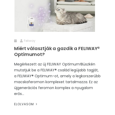
Feliway
Miért választják a gazdik a FELIWAY®
Optimumot?
Megérkezett az új FELIWAY Optimum!Büszkén
mutatjuk be a FELIWAY® család legújabb tagját,
a FELIWAY® Optimum-ot, amely a legkorszerűbb
macskaferomon komplexet tartalmazza. Ez az
újgenerációs feromon komplex a nyugalom
erős...
ELOLVASOM