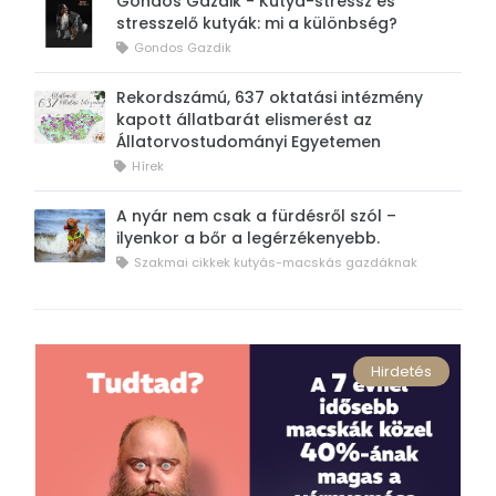
Gondos Gazdik - Kutya-stressz és
stresszelő kutyák: mi a különbség?
Gondos Gazdik
Rekordszámú, 637 oktatási intézmény
kapott állatbarát elismerést az
Állatorvostudományi Egyetemen
Hírek
A nyár nem csak a fürdésről szól –
ilyenkor a bőr a legérzékenyebb.
Szakmai cikkek kutyás-macskás gazdáknak
Hirdetés