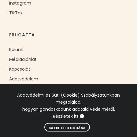
Instagram
TikTok
EBUGATTA
Rólunk
Médiaajánlat
Kapcsolat
Adatvédelem
Adatvédelmi és Süti (Cookie) Szabályzatunkban
megtalálod,
hogyan gondoskodunk adataid védelméről.
Részletek itt
© 2006-2025 EBADTA-EB Kft. Minden jog fenntartva.
SÜTIK ELFOGADÁSA