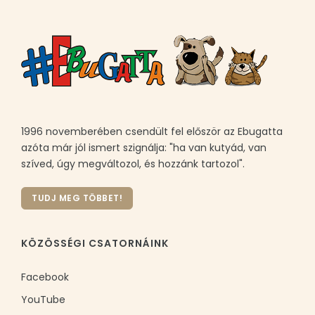
1996 novemberében csendült fel először az Ebugatta
azóta már jól ismert szignálja: "ha van kutyád, van
szíved, úgy megváltozol, és hozzánk tartozol".
TUDJ MEG TÖBBET!
KÖZÖSSÉGI CSATORNÁINK
Facebook
YouTube