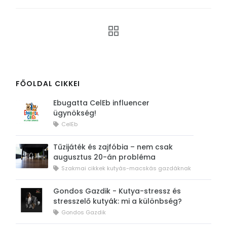
FŐOLDAL CIKKEI
Ebugatta CelEb influencer
ügynökség!
CelEb
Tűzijáték és zajfóbia – nem csak
augusztus 20-án probléma
Szakmai cikkek kutyás-macskás gazdáknak
Gondos Gazdik - Kutya-stressz és
stresszelő kutyák: mi a különbség?
Gondos Gazdik