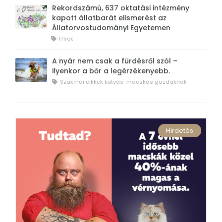
Rekordszámú, 637 oktatási intézmény
kapott állatbarát elismerést az
Állatorvostudományi Egyetemen
Hírek
A nyár nem csak a fürdésről szól –
ilyenkor a bőr a legérzékenyebb.
Szakmai cikkek kutyás-macskás gazdáknak
Hirdetés