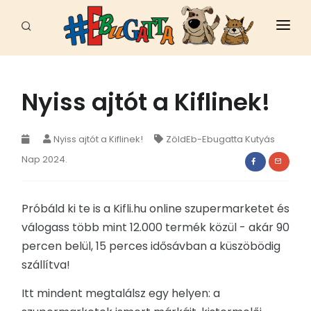
FŐOLDAL
HÍREK
Nyiss ajtót a Kiflinek!
CELEB
Nyiss ajtót a Kiflinek!
ZöldEb-Ebugatta Kutyás
FAJTÁK
Nap 2024.
ÁLLATI JÓ HELYEK
Próbáld ki te is a Kifli.hu online szupermarketet és
EBUGATTA
válogass több mint 12.000 termék közül - akár 90
percen belül, 15 perces idősávban a küszöbödig
ÁLLATVÉDELEM
szállítva!
SPORT - MUNKA
Itt mindent megtalálsz egy helyen: a
EGÉSZSÉG