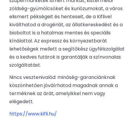
szupermarketek ismert márkáit, kistermelői
zöldség-gyümölcsöket és kuriózumokat, a város
RENDEZVÉNYEK
elismert pékségeit és henteseit, de a Kiflivel
kiválthatod a drogériát, az állatkereskedést és a
REKLÁMAJÁNDÉK
bioboltot is a hatalmas mentes és speciális
kínálattal. Az expressz és környezetbarát
lehetőségek mellett a segítőkész ügyfélszolgálat
és a kedves futárok is garantálják a színvonalas
szolgáltatást.
Nincs vesztenivalód: minőség-garanciánknak
köszönhetően jóváírhatod magadnak annak a
terméknek az árát, amelyikkel nem vagy
elégedett.
https://www.kifli.hu/