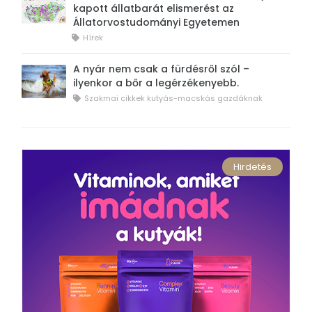
kapott állatbarát elismerést az
Állatorvostudományi Egyetemen
Hírek
A nyár nem csak a fürdésről szól –
ilyenkor a bőr a legérzékenyebb.
Szakmai cikkek kutyás-macskás gazdáknak
Hirdetés