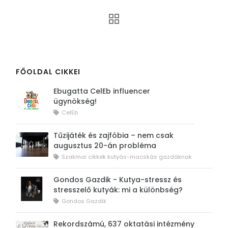
FŐOLDAL CIKKEI
Ebugatta CelEb influencer
ügynökség!
CelEb
Tűzijáték és zajfóbia – nem csak
augusztus 20-án probléma
Szakmai cikkek kutyás-macskás gazdáknak
Gondos Gazdik - Kutya-stressz és
stresszelő kutyák: mi a különbség?
Gondos Gazdik
Rekordszámú, 637 oktatási intézmény