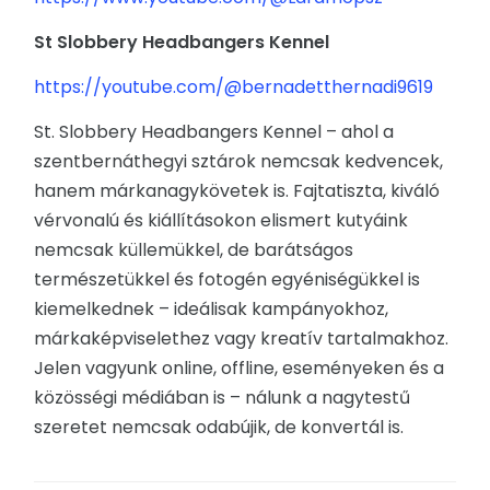
St Slobbery Headbangers Kennel
RENDEZVÉNYEK
https://youtube.com/@bernadetthernadi9619
REKLÁMAJÁNDÉK
St. Slobbery Headbangers Kennel – ahol a
szentbernáthegyi sztárok nemcsak kedvencek,
hanem márkanagykövetek is. Fajtatiszta, kiváló
vérvonalú és kiállításokon elismert kutyáink
nemcsak küllemükkel, de barátságos
természetükkel és fotogén egyéniségükkel is
kiemelkednek – ideálisak kampányokhoz,
márkaképviselethez vagy kreatív tartalmakhoz.
Jelen vagyunk online, offline, eseményeken és a
közösségi médiában is – nálunk a nagytestű
szeretet nemcsak odabújik, de konvertál is.