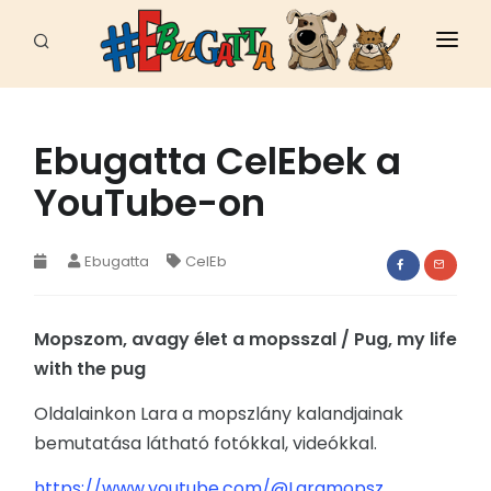
FŐOLDAL
HÍREK
Ebugatta CelEbek a
YouTube-on
CELEB
FAJTÁK
Ebugatta
CelEb
ÁLLATI JÓ HELYEK
Mopszom, avagy élet a mopsszal / Pug, my life
EBUGATTA
with the pug
ÁLLATVÉDELEM
Oldalainkon Lara a mopszlány kalandjainak
SPORT - MUNKA
bemutatása látható fotókkal, videókkal.
EGÉSZSÉG
https://www.youtube.com/@Laramopsz