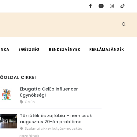
UNKA
EGÉSZSÉG
RENDEZVÉNYEK
REKLÁMAJÁNDÉK
FŐOLDAL CIKKEI
Ebugatta CelEb influencer
ügynökség!
CelEb
Tűzijáték és zajfóbia – nem csak
augusztus 20-án probléma
Szakmai cikkek kutyás-macskás
gazdáknak