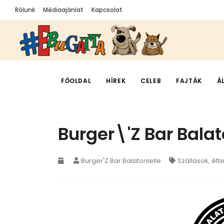
Rólunk
Médiaajánlat
Kapcsolat
FŐOLDAL
HÍREK
CELEB
FAJTÁK
Á
Burger\'Z Bar Balat
Burger'Z Bar Balatonlelle
Szállások, ét