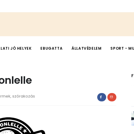
LLATI JÓ HELYEK
EBUGATTA
ÁLLATVÉDELEM
SPORT - M
onlelle
termek, szórakozás