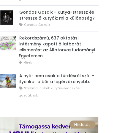
Gondos Gazdik - Kutya-stressz és
stresszelő kutyák: mi a különbség?
Gondos Gazdik
Rekordszámú, 637 oktatási
intézmény kapott állatbarát
elismerést az Állatorvostudományi
Egyetemen
Hírek
A nyár nem csak a fürdésről szól –
ilyenkor a bőr a legérzékenyebb.
Szakmai cikkek kutyás-macskás
gazdáknak
Hirdetés